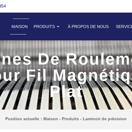
954
MAISON
PRODUITS
À PROPOS DE NOUS
SERVIC
gnes De Roulem
ur Fil Magnéti
Plat
Position actuelle：
Maison
-
Produits
-
Laminoir de précision