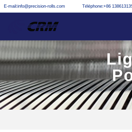
E-mail:info@precision-rolls.com
Téléphone:+86 13861313
Li
Po