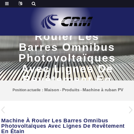
Machine À
Rouler Les
Barres Omnibus
Photovoltaïques
Avec Lignes De
Revêtement En
Étain
Maison
Produits
Machine à ruban PV
Position actuelle：
-
-
Machine À Rouler Les Barres Omnibus
Photovoltaïques Avec Lignes De Revêtement
En Étain