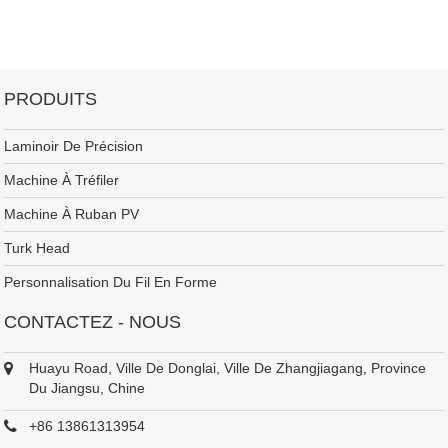
barres omnibus de cette manière permet d'avoir plusieurs points de transmission
dans tout le panneau solaire.
​Machine à rouler les barres omnibus photovoltaïques avec lignes de revêtement
en étain, fil de cuivre rectangulaire, laminoir à ruban PV, lignes de revêtement en
étain, barre omnibus PV, rubans PV Chine, fabricant de ruban PV, usine de
PRODUITS
ruban PV, fournisseur de ruban PV, grossiste de ruban PV
Laminoir De Précision
Machine À Tréfiler
Machine À Ruban PV
Turk Head
Personnalisation Du Fil En Forme
CONTACTEZ - NOUS
Huayu Road, Ville De Donglai, Ville De Zhangjiagang, Province
Du Jiangsu, Chine
+86 13861313954