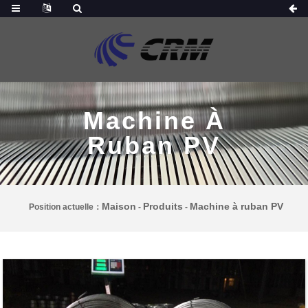
Machine À
Ruban PV
Maison
Produits
Machine à ruban PV
Position actuelle：
-
-