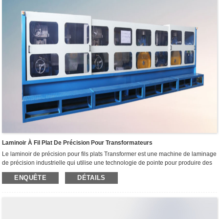
de production qui répond le mieux à vos besoins. Ici, nous nous considérons
comme un fournisseur de systèmes pour concevoir, construire, construire, livrer
et déboguer votre système
Laminoir À Fil Plat De Précision Pour Transformateurs
Le laminoir de précision pour fils plats Transformer est une machine de laminage
de précision industrielle qui utilise une technologie de pointe pour produire des
fils plats avec une précision extrême. La machine utilise un processus de
ENQUÊTE
DÉTAILS
laminage unique qui permet un contrôle précis de l'épaisseur et de la largeur du
fil, ce qui donne des fils d'une qualité exceptionnelle.