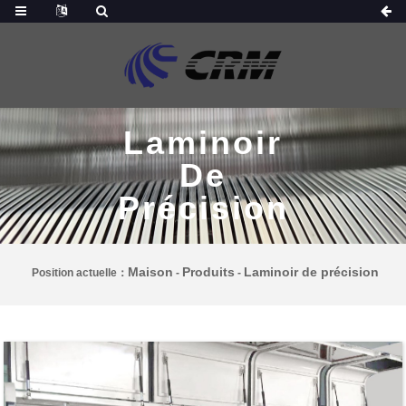
Laminoir
De
Précision
Maison
Produits
Laminoir de précision
Position actuelle：
-
-