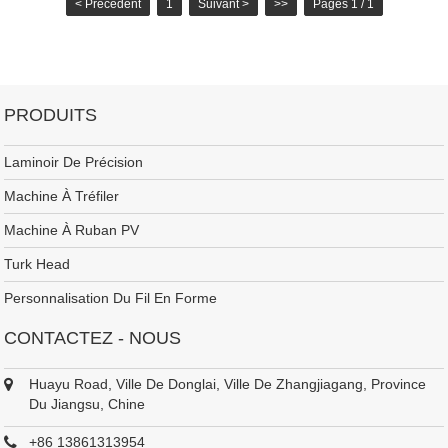
d'application respectives.
< Précédent
1
Suivant >
>>
Pages 1 / 1
PRODUITS
Laminoir De Précision
Machine À Tréfiler
Machine À Ruban PV
Turk Head
Personnalisation Du Fil En Forme
CONTACTEZ - NOUS
Huayu Road, Ville De Donglai, Ville De Zhangjiagang, Province
Du Jiangsu, Chine
+86 13861313954