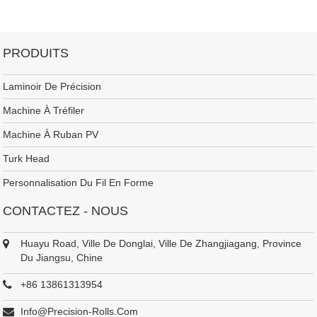
thermomécaniquement du procédé.
Industries médicales d'application du fil titanique spécial-formé :
PRODUITS
Laminoir De Précision
Machine À Tréfiler
Machine À Ruban PV
Turk Head
Personnalisation Du Fil En Forme
CONTACTEZ - NOUS
Huayu Road, Ville De Donglai, Ville De Zhangjiagang, Province
Du Jiangsu, Chine
+86 13861313954
Info@precision-Rolls.com